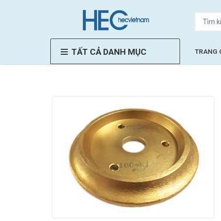
TẤT CẢ DANH MỤC
TRANG 