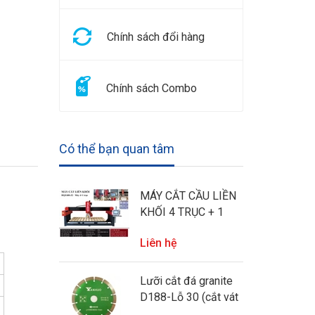
Chính sách đổi hàng
Chính sách Combo
Có thể bạn quan tâm
MÁY CẮT CẦU LIỀN
KHỐI 4 TRỤC + 1
HECVIETNAM
Liên hệ
Lưỡi cắt đá granite
D188-Lỗ 30 (cắt vát
45 độ cho máy soi