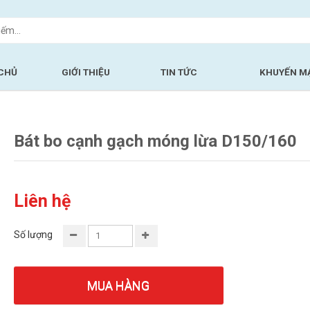
CHỦ
GIỚI THIỆU
TIN TỨC
KHUYẾN M
Bát bo cạnh gạch móng lừa D150/160
Liên hệ
Số lượng
MUA HÀNG