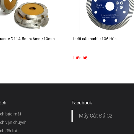
 Granite D114-5mm/6mm/10mm
Lưỡi cắt marble 106 Hỏa
Liên hệ
Thêm vào giỏ hàng
Thêm vào giỏ hàng
ách
Facebook
ách bảo mật
Máy Cắt Đá Cz
ách vận chuyển
ch đổi trả