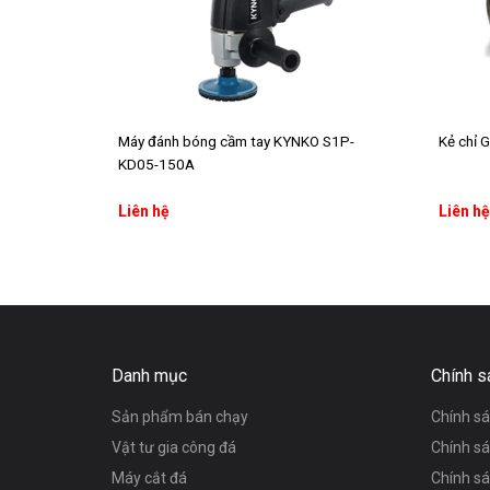
Máy đánh bóng cầm tay KYNKO S1P-
Kẻ chỉ
KD05-150A
Liên hệ
Liên hệ
Thêm vào giỏ hàng
Danh mục
Chính s
Sản phẩm bán chạy
Chính s
Vật tư gia công đá
Chính s
Máy cắt đá
Chính sá