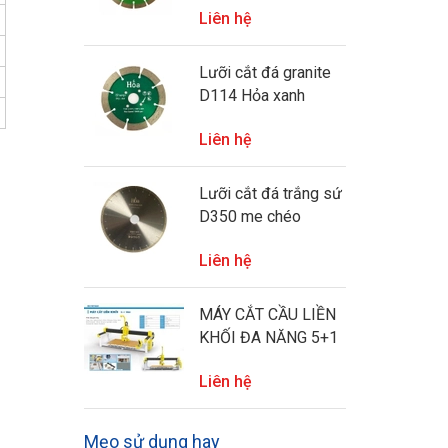
Liên hệ
phào)
Lưỡi cắt đá granite
D114 Hỏa xanh
Liên hệ
Lưỡi cắt đá trắng sứ
D350 me chéo
Liên hệ
MÁY CẮT CẦU LIỀN
KHỐI ĐA NĂNG 5+1
TRỤC HECVIETNAM
Liên hệ
Mẹo sử dụng hay