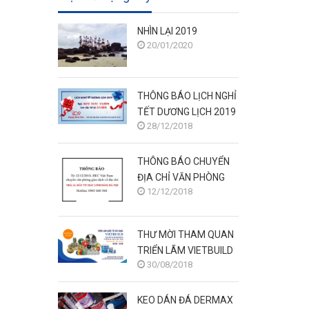
NHÌN LẠI 2019
20/01/2020
THÔNG BÁO LỊCH NGHỈ
TẾT DƯƠNG LỊCH 2019
28/12/2018
THÔNG BÁO CHUYỂN
ĐỊA CHỈ VĂN PHÒNG
12/12/2018
GIAO DỊCH
THƯ MỜI THAM QUAN
TRIỂN LÃM VIETBUILD
30/08/2018
HÀ NỘI 6/9 - 10/9
KEO DÁN ĐÁ DERMAX