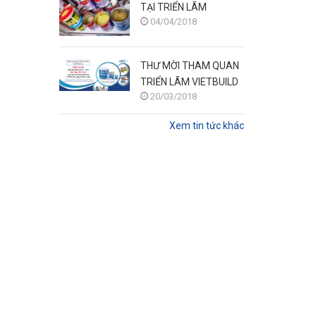
TẠI TRIỂN LÃM
04/04/2018
VIETBUILD HÀ NỘI
THÁNG 3/2018
THƯ MỜI THAM QUAN
TRIỂN LÃM VIETBUILD
20/03/2018
HÀ NỘI 28/3 -
1/4/2018
Xem tin tức khác