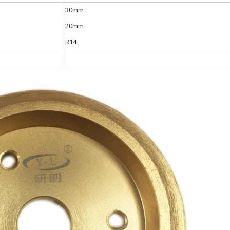
30mm
20mm
ht
R14