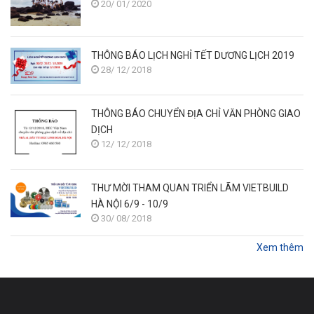
20/ 01/ 2020
THÔNG BÁO LỊCH NGHỈ TẾT DƯƠNG LỊCH 2019
28/ 12/ 2018
THÔNG BÁO CHUYỂN ĐỊA CHỈ VĂN PHÒNG GIAO
DỊCH
12/ 12/ 2018
THƯ MỜI THAM QUAN TRIỂN LÃM VIETBUILD
HÀ NỘI 6/9 - 10/9
30/ 08/ 2018
Xem thêm