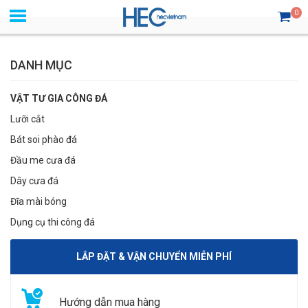
0
DANH MỤC
VẬT TƯ GIA CÔNG ĐÁ
Lưỡi cắt
Bát soi phào đá
Đầu me cưa đá
Dây cưa đá
Đĩa mài bóng
Dụng cụ thi công đá
LẮP ĐẶT & VẬN CHUYỂN MIỄN PHÍ
Hướng dẫn mua hàng